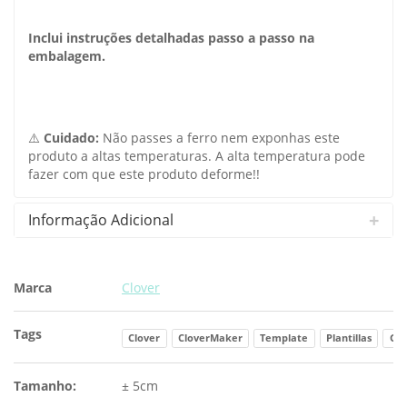
Inclui instruções detalhadas passo a passo na
embalagem.
⚠️
Cuidado:
Não passes a ferro nem exponhas este
produto a altas temperaturas. A alta temperatura pode
fazer com que este produto deforme!!
Informação Adicional
Marca
Clover
Tags
Clover
CloverMaker
Template
Plantillas
Gab
Tamanho:
± 5cm