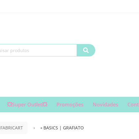
💥Super Outlet💥
Promoções
Novidades
Cont
 FABRICART
▫ BASICS | GRAFIATO