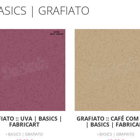
BASICS | GRAFIATO
IATO :: UVA | BASICS |
GRAFIATO :: CAFÉ COM 
FABRICART
| BASICS | FABRICA
▫ BASICS | GRAFIATO
▫ BASICS | GRAFIATO