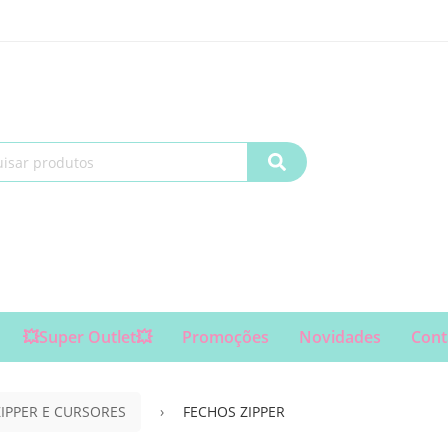
💥Super Outlet💥
Promoções
Novidades
Cont
IPPER E CURSORES
FECHOS ZIPPER