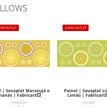
PILLOWS
PER OUTLET
SUPER OUTLET
l | Sousplat Maracujá e
Painel | Sousplat L
nanás | Fabricart💥
Limão | Fabricart
▫ PAINÉIS DIY
▫ PILLOWS