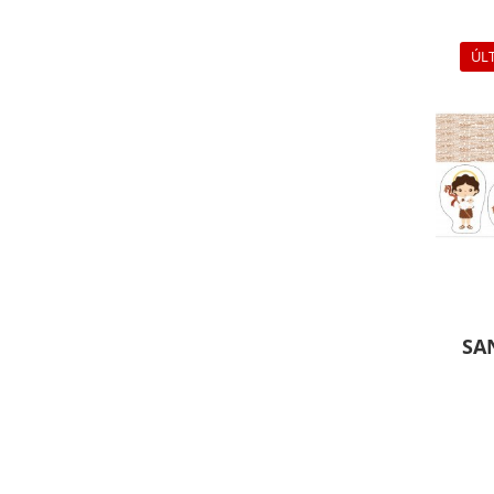
ÚL
SA