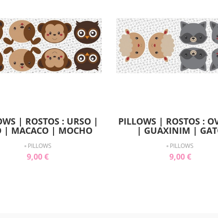
OWS | ROSTOS : URSO |
PILLOWS | ROSTOS : O
 | MACACO | MOCHO
| GUAXINIM | GA
▫ PILLOWS
▫ PILLOWS
9,00 €
9,00 €