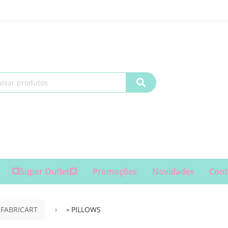
💥Super Outlet💥
Promoções
Novidades
Cont
 FABRICART
▫ PILLOWS