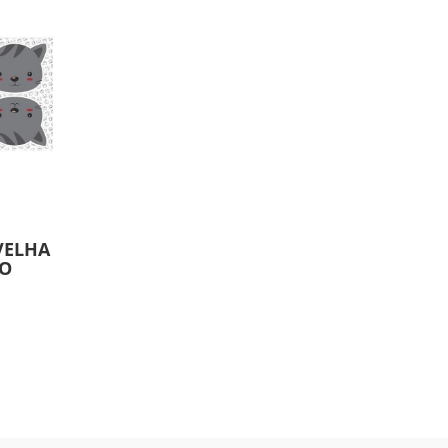
VELHA
TO