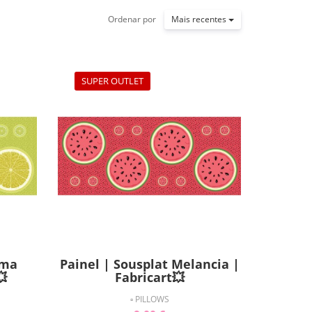
Ordenar por
Mais recentes
SUPER OUTLET
ima
Painel | Sousplat Melancia |
💥
Fabricart💥
▫ PILLOWS